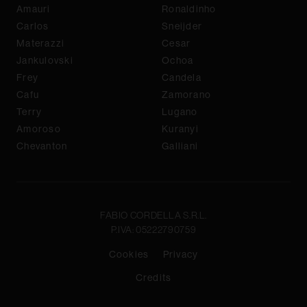
Amauri
Ronaldinho
Carlos
Sneijder
Materazzi
Cesar
Jankulovski
Ochoa
Frey
Candela
Cafu
Zamorano
Terry
Lugano
Amoroso
Kuranyi
Chevanton
Galliani
FABIO CORDELLA S.R.L.
P.IVA: 05222790759
Cookies
Privacy
Credits