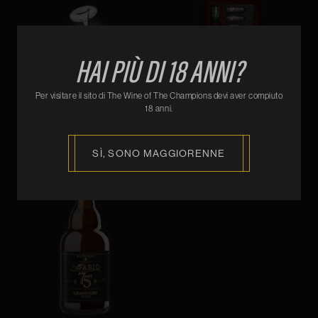
Data di nascita
HAI PIÙ DI 18 ANNI?
Per visitare il sito di The Wine of The Champions devi aver compiuto
E-mail
R10 BALL
AMAURI QV52
18 anni.
€ 250,00
€ 4150,00
Password
SÌ, SONO MAGGIORENNE
Accetto la
privacy policy
REGISTRATI ORA
Hai già un account?
Accedi ora