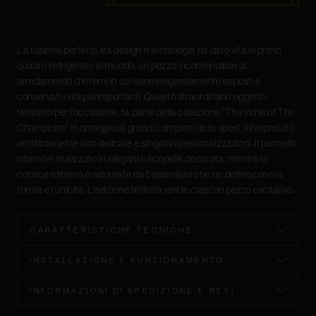
La fusione perfetta tra design e tecnologia ha dato vita al primo
quadro refrigerato al mondo, un pezzo inconfondibile di
arredamento d’interni in cui sono elegantemente esposti e
conservati i vini più importanti. Questo straordinario oggetto,
rivisitato per l’occasione, fa parte della collezione “The Wine of The
Champions” in omaggio ai grandi campioni dello sport, interpretato
artisticamente con delicate e singolari personalizzazioni. Il pannello
interno è realizzato in elegante ecopelle decorata, mentre la
cornice esterna è adornata da bassorilievi che ne definiscono la
forma e l’unicità. L’edizione limitata rende ciascun pezzo esclusivo.
CARATTERISTICHE TECNICHE
• Struttura in metallo verniciato a polvere • Porta in alluminio a
INSTALLAZIONE E FUNZIONAMENTO
chiusura magnetica • Cornice in legno • Pannello interno in
ecopelle • Illuminazione a led 4.000 k con intensità regolabile •
Il Quadro Vino è stato progettato per essere appeso a parete. È
INFORMAZIONI DI SPEDIZIONE E RESI
Impianto di refrigerazione termoelettrico • Sbrinamento
necessario fissare le due staffe fornite con dei semplici tasselli