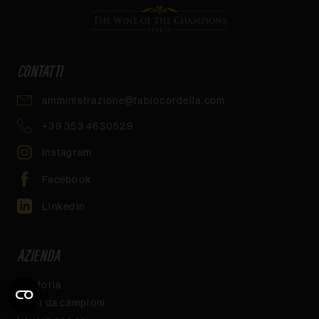
The Wine of the Champions
CONTATTI
amministrazione@fabiocordella.com
+39 353 4630529
Instagram
Facebook
LinkedIn
AZIENDA
La storia
Posti da campioni