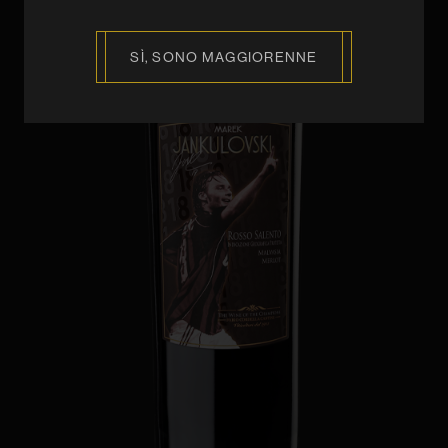
Password
SÌ, SONO MAGGIORENNE
Accetto la
privacy policy
REGISTRATI ORA
Hai già un account?
Accedi ora