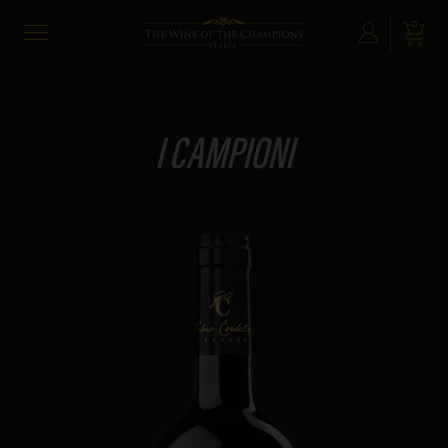
0
The Wine of the Champions
I CAMPIONI