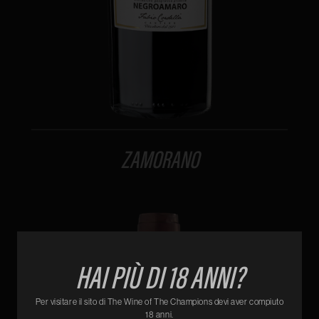
REGISTRATI
ZAMORANO
Nome e cognome
Data di nascita
HAI PIÙ DI 18 ANNI?
Per visitare il sito di The Wine of The Champions devi aver compiuto
E-mail
18 anni.